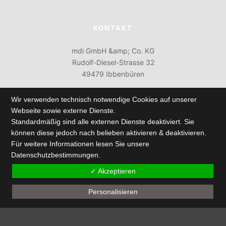
KONTAKT
mdi GmbH &amp; Co. KG
Rudolf-Diesel-Strasse 32
49479 Ibbenbüren
+49 (0) 5451 921-0
Wir verwenden technisch notwendige Cookies auf unserer
+49 (0) 5451 921-88
Webseite sowie externe Dienste.
Schule@mdi-NoRA.de
Standardmäßig sind alle externen Dienste deaktiviert. Sie
https://www.mdi-it.com/
können diese jedoch nach belieben aktivieren & deaktivieren.
Für weitere Informationen lesen Sie unsere
Mo. - Do. 08:00- 17:00 Uhr
Datenschutzbestimmungen.
Fr. 08:00 - 15:00 Uhr
✓ Akzeptieren
Personalisieren